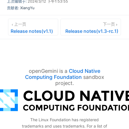
上次编辑于:
2024/3/12 下午1:53:55
贡献者:
XiangYu
上一页
下一页
Release notes(v1.1)
Release notes(v1.3-rc.1)
openGemini is a
Cloud Native
Computing Foundation
sandbox
project.
The Linux Foundation has registered
trademarks and uses trademarks. For a list of