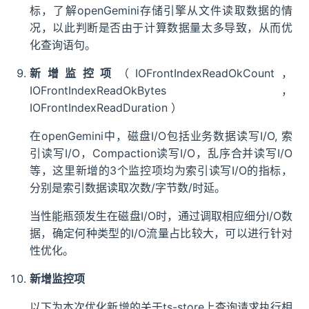
标，了解openGemini存储引擎从文件读取数据的情
况，以此判断是否由于计算数据量太多导致，从而优
化查询语句。
新增监控项
（IOFrontIndexReadOkCount，
IOFrontIndexReadOkBytes，
IOFrontIndexReadDuration ）
在openGemini中，磁盘I/O包括业务数据读写I/O, 索
引读写I/O，Compaction读写I/O，乱序合并读写I/O
等，这里新增的3个监控项均为索引读写I/O的指标，
分别是索引数据读取次数/字节数/时延。
当性能瓶颈发生在磁盘I/O时，通过调取相应细分I/O数
据，确定何种类型的I/O流量占比较大，可以进行针对
性优化。
新增监控项
以下为本次优化新增的关于ts-store上查询请求执行相