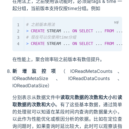
在用法上，之前使用该功能时，必须是tags & time 一
起分组，当前版本支持仅按time分组。例如
# 之前版本用法
>
CREATE
 STREAM 
.
.
.
ON
SELECT
.
.
.
FROM
.
.
.
G
# 现在可以仅使用time分组
>
CREATE
 STREAM 
.
.
.
ON
SELECT
.
.
.
FROM
.
.
.
G
在性能上，聚合效率较之前版本有数倍提升。
新增监控项
（IOReadMetaCounts、
IOReadMetaSize、IOReadDataCounts、
IOReadDataSize）
分别表示从数据文件中
读取元数据的次数和大小
和
读
取数据的次数和大小
。有了这些基本数据，通过简单
的处理就可以知道在某段时间内查询的数据量大小，
以此作为性能优化或根因分析的依据。比如在定位查
询问题时，如果查询时延比较大，此时可以观察该指