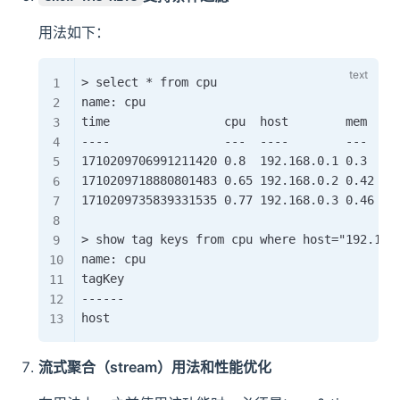
用法如下：
> select * from cpu

name: cpu

time                cpu  host        mem

----                ---  ----        ---

1710209706991211420 0.8  192.168.0.1 0.3

1710209718880801483 0.65 192.168.0.2 0.42

1710209735839331535 0.77 192.168.0.3 0.46

> show tag keys from cpu where host="192.168.
name: cpu

tagKey

------

流式聚合（stream）用法和性能优化